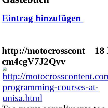
Eintrag hinzufügen
http://motocrosscont
18 N
cm4cgV7J2Qvv