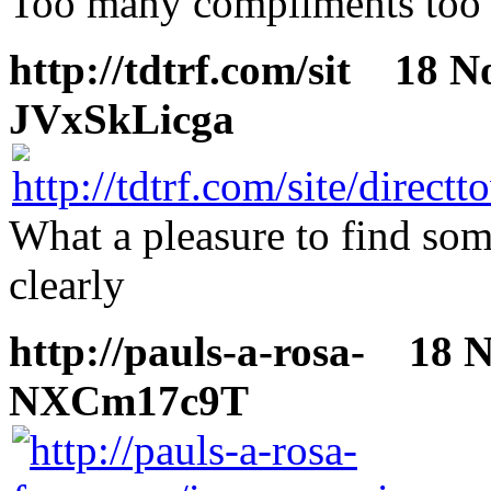
Too many compliments too li
http://tdtrf.com/sit
18 Nov
JVxSkLicga
What a pleasure to find som
clearly
http://pauls-a-rosa-
18 No
NXCm17c9T