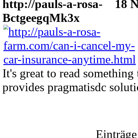
http://pauls-a-rosa-
18 No
BctgeegqMk3x
It's great to read something
provides pragmatisdc soluti
Einträge