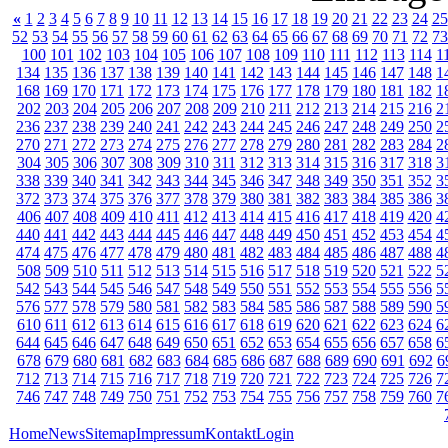
«
1
2
3
4
5
6
7
8
9
10
11
12
13
14
15
16
17
18
19
20
21
22
23
24
25
52
53
54
55
56
57
58
59
60
61
62
63
64
65
66
67
68
69
70
71
72
73
100
101
102
103
104
105
106
107
108
109
110
111
112
113
114
1
134
135
136
137
138
139
140
141
142
143
144
145
146
147
148
1
168
169
170
171
172
173
174
175
176
177
178
179
180
181
182
1
202
203
204
205
206
207
208
209
210
211
212
213
214
215
216
2
236
237
238
239
240
241
242
243
244
245
246
247
248
249
250
2
270
271
272
273
274
275
276
277
278
279
280
281
282
283
284
2
304
305
306
307
308
309
310
311
312
313
314
315
316
317
318
3
338
339
340
341
342
343
344
345
346
347
348
349
350
351
352
3
372
373
374
375
376
377
378
379
380
381
382
383
384
385
386
3
406
407
408
409
410
411
412
413
414
415
416
417
418
419
420
4
440
441
442
443
444
445
446
447
448
449
450
451
452
453
454
4
474
475
476
477
478
479
480
481
482
483
484
485
486
487
488
4
508
509
510
511
512
513
514
515
516
517
518
519
520
521
522
5
542
543
544
545
546
547
548
549
550
551
552
553
554
555
556
5
576
577
578
579
580
581
582
583
584
585
586
587
588
589
590
5
610
611
612
613
614
615
616
617
618
619
620
621
622
623
624
6
644
645
646
647
648
649
650
651
652
653
654
655
656
657
658
6
678
679
680
681
682
683
684
685
686
687
688
689
690
691
692
6
712
713
714
715
716
717
718
719
720
721
722
723
724
725
726
7
746
747
748
749
750
751
752
753
754
755
756
757
758
759
760
7
Home
News
Sitemap
Impressum
Kontakt
Login