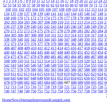
«
1
2
3
4
5
6
7
8
9
10
11
12
13
14
15
16
17
18
19
20
21
22
23
24
25
52
53
54
55
56
57
58
59
60
61
62
63
64
65
66
67
68
69
70
71
72
73
100
101
102
103
104
105
106
107
108
109
110
111
112
113
114
1
134
135
136
137
138
139
140
141
142
143
144
145
146
147
148
1
168
169
170
171
172
173
174
175
176
177
178
179
180
181
182
1
202
203
204
205
206
207
208
209
210
211
212
213
214
215
216
2
236
237
238
239
240
241
242
243
244
245
246
247
248
249
250
2
270
271
272
273
274
275
276
277
278
279
280
281
282
283
284
2
304
305
306
307
308
309
310
311
312
313
314
315
316
317
318
3
338
339
340
341
342
343
344
345
346
347
348
349
350
351
352
3
372
373
374
375
376
377
378
379
380
381
382
383
384
385
386
3
406
407
408
409
410
411
412
413
414
415
416
417
418
419
420
4
440
441
442
443
444
445
446
447
448
449
450
451
452
453
454
4
474
475
476
477
478
479
480
481
482
483
484
485
486
487
488
4
508
509
510
511
512
513
514
515
516
517
518
519
520
521
522
5
542
543
544
545
546
547
548
549
550
551
552
553
554
555
556
5
576
577
578
579
580
581
582
583
584
585
586
587
588
589
590
5
610
611
612
613
614
615
616
617
618
619
620
621
622
623
624
6
644
645
646
647
648
649
650
651
652
653
654
655
656
657
658
6
678
679
680
681
682
683
684
685
686
687
688
689
690
691
692
6
712
713
714
715
716
717
718
719
720
721
722
723
724
725
726
7
746
747
748
749
750
751
752
753
754
755
756
757
758
759
760
7
Home
News
Sitemap
Impressum
Kontakt
Login