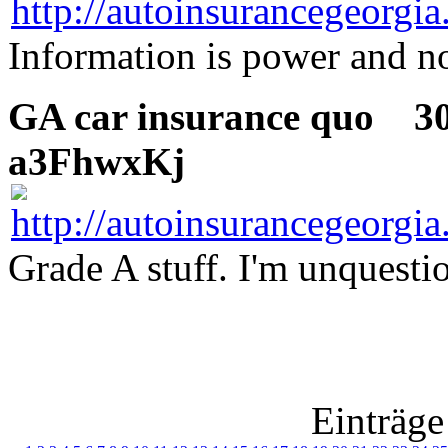
Information is power and n
GA car insurance quo
30 
a3FhwxKj
Grade A stuff. I'm unquesti
Einträge