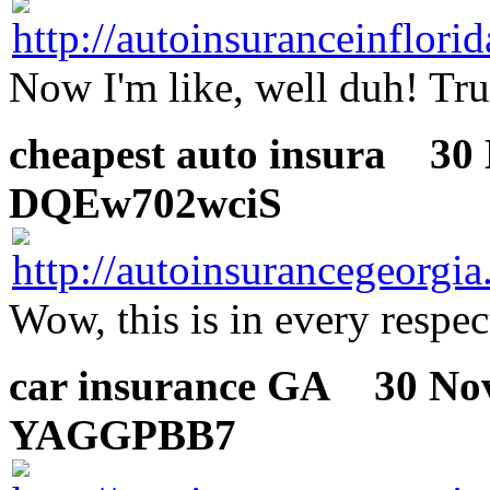
Now I'm like, well duh! Tru
cheapest auto insura
30 N
DQEw702wciS
Wow, this is in every respe
car insurance GA
30 Nove
YAGGPBB7