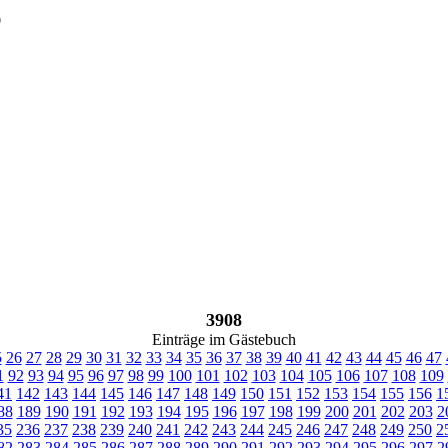
9
3908
Einträge im Gästebuch
5
26
27
28
29
30
31
32
33
34
35
36
37
38
39
40
41
42
43
44
45
46
47
1
92
93
94
95
96
97
98
99
100
101
102
103
104
105
106
107
108
109
41
142
143
144
145
146
147
148
149
150
151
152
153
154
155
156
1
88
189
190
191
192
193
194
195
196
197
198
199
200
201
202
203
2
35
236
237
238
239
240
241
242
243
244
245
246
247
248
249
250
2
82
283
284
285
286
287
288
289
290
291
292
293
294
295
296
297
2