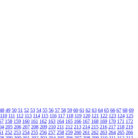
48
49
50
51
52
53
54
55
56
57
58
59
60
61
62
63
64
65
66
67
68
69
110
111
112
113
114
115
116
117
118
119
120
121
122
123
124
125
57
158
159
160
161
162
163
164
165
166
167
168
169
170
171
172
04
205
206
207
208
209
210
211
212
213
214
215
216
217
218
219
51
252
253
254
255
256
257
258
259
260
261
262
263
264
265
266
98
299
300
301
302
303
304
305
306
307
308
309
310
311
312
313