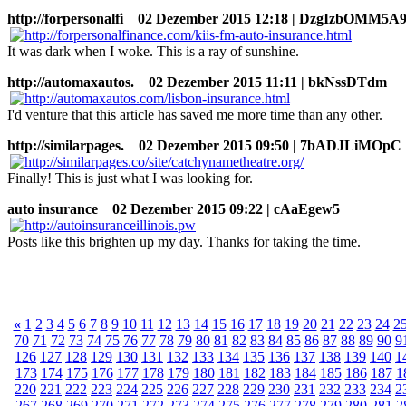
http://forpersonalfi
02 Dezember 2015 12:18 | DzgIzbOMM5A
It was dark when I woke. This is a ray of sunshine.
http://automaxautos.
02 Dezember 2015 11:11 | bkNssDTdm
I'd venture that this article has saved me more time than any other.
http://similarpages.
02 Dezember 2015 09:50 | 7bADJLiMOpC
Finally! This is just what I was looking for.
auto insurance
02 Dezember 2015 09:22 | cAaEgew5
Posts like this brighten up my day. Thanks for taking the time.
«
1
2
3
4
5
6
7
8
9
10
11
12
13
14
15
16
17
18
19
20
21
22
23
24
2
70
71
72
73
74
75
76
77
78
79
80
81
82
83
84
85
86
87
88
89
90
9
126
127
128
129
130
131
132
133
134
135
136
137
138
139
140
1
173
174
175
176
177
178
179
180
181
182
183
184
185
186
187
1
220
221
222
223
224
225
226
227
228
229
230
231
232
233
234
2
267
268
269
270
271
272
273
274
275
276
277
278
279
280
281
2