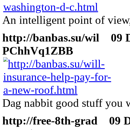
An intelligent point of vie
http://banbas.su/wil
09 De
PChhVq1ZBB
Dag nabbit good stuff you 
http://free-8th-grad
09 De