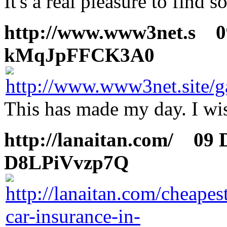
It's a real pleasure to find
http://www.www3net.s
09
kMqJpFFCK3A0
This has made my day. I wis
http://lanaitan.com/
09 De
D8LPiVvzp7Q