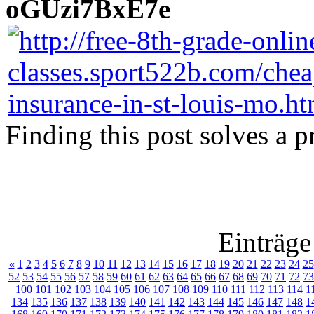
oGUzi7BxE7e
Finding this post solves a 
Einträge
«
1
2
3
4
5
6
7
8
9
10
11
12
13
14
15
16
17
18
19
20
21
22
23
24
25
52
53
54
55
56
57
58
59
60
61
62
63
64
65
66
67
68
69
70
71
72
73
100
101
102
103
104
105
106
107
108
109
110
111
112
113
114
1
134
135
136
137
138
139
140
141
142
143
144
145
146
147
148
1