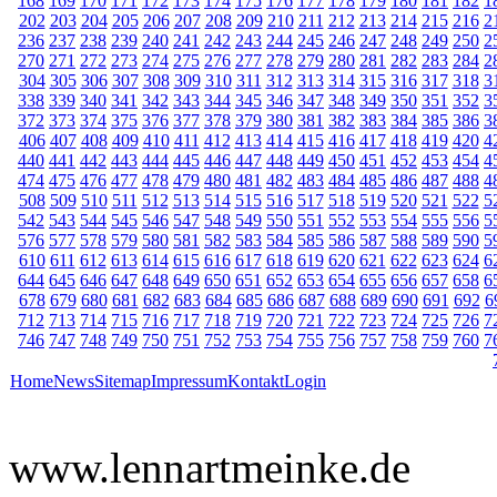
168
169
170
171
172
173
174
175
176
177
178
179
180
181
182
1
202
203
204
205
206
207
208
209
210
211
212
213
214
215
216
2
236
237
238
239
240
241
242
243
244
245
246
247
248
249
250
2
270
271
272
273
274
275
276
277
278
279
280
281
282
283
284
2
304
305
306
307
308
309
310
311
312
313
314
315
316
317
318
3
338
339
340
341
342
343
344
345
346
347
348
349
350
351
352
3
372
373
374
375
376
377
378
379
380
381
382
383
384
385
386
3
406
407
408
409
410
411
412
413
414
415
416
417
418
419
420
4
440
441
442
443
444
445
446
447
448
449
450
451
452
453
454
4
474
475
476
477
478
479
480
481
482
483
484
485
486
487
488
4
508
509
510
511
512
513
514
515
516
517
518
519
520
521
522
5
542
543
544
545
546
547
548
549
550
551
552
553
554
555
556
5
576
577
578
579
580
581
582
583
584
585
586
587
588
589
590
5
610
611
612
613
614
615
616
617
618
619
620
621
622
623
624
6
644
645
646
647
648
649
650
651
652
653
654
655
656
657
658
6
678
679
680
681
682
683
684
685
686
687
688
689
690
691
692
6
712
713
714
715
716
717
718
719
720
721
722
723
724
725
726
7
746
747
748
749
750
751
752
753
754
755
756
757
758
759
760
7
Home
News
Sitemap
Impressum
Kontakt
Login
www.lennartmeinke.de