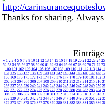
Thanks for sharing. Always 
Einträge
«
1
2
3
4
5
6
7
8
9
10
11
12
13
14
15
16
17
18
19
20
21
22
23
24
25
52
53
54
55
56
57
58
59
60
61
62
63
64
65
66
67
68
69
70
71
72
73
100
101
102
103
104
105
106
107
108
109
110
111
112
113
114
1
134
135
136
137
138
139
140
141
142
143
144
145
146
147
148
1
168
169
170
171
172
173
174
175
176
177
178
179
180
181
182
1
202
203
204
205
206
207
208
209
210
211
212
213
214
215
216
2
236
237
238
239
240
241
242
243
244
245
246
247
248
249
250
2
270
271
272
273
274
275
276
277
278
279
280
281
282
283
284
2
304
305
306
307
308
309
310
311
312
313
314
315
316
317
318
3
338
339
340
341
342
343
344
345
346
347
348
349
350
351
352
3
372
373
374
375
376
377
378
379
380
381
382
383
384
385
386
3