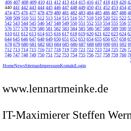
406
407
408
409
410
411
412
413
414
415
416
417
418
419
420
4
440
441
442
443
444
445
446
447
448
449
450
451
452
453
454
4
474
475
476
477
478
479
480
481
482
483
484
485
486
487
488
4
508
509
510
511
512
513
514
515
516
517
518
519
520
521
522
5
542
543
544
545
546
547
548
549
550
551
552
553
554
555
556
5
576
577
578
579
580
581
582
583
584
585
586
587
588
589
590
5
610
611
612
613
614
615
616
617
618
619
620
621
622
623
624
6
644
645
646
647
648
649
650
651
652
653
654
655
656
657
658
6
678
679
680
681
682
683
684
685
686
687
688
689
690
691
692
6
712
713
714
715
716
717
718
719
720
721
722
723
724
725
726
7
746
747
748
749
750
751
752
753
754
755
756
757
758
759
760
7
Home
News
Sitemap
Impressum
Kontakt
Login
www.lennartmeinke.de
IT-Maximierer Steffen Wer