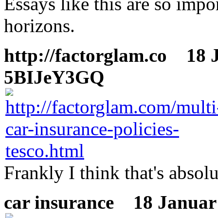
Essays like this are so impo
horizons.
http://factorglam.co
18 Ja
5BIJeY3GQ
Frankly I think that's absolu
car insurance
18 Januar 