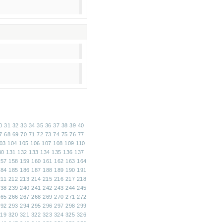
0
31
32
33
34
35
36
37
38
39
40
7
68
69
70
71
72
73
74
75
76
77
03
104
105
106
107
108
109
110
30
131
132
133
134
135
136
137
157
158
159
160
161
162
163
164
184
185
186
187
188
189
190
191
211
212
213
214
215
216
217
218
238
239
240
241
242
243
244
245
265
266
267
268
269
270
271
272
292
293
294
295
296
297
298
299
319
320
321
322
323
324
325
326