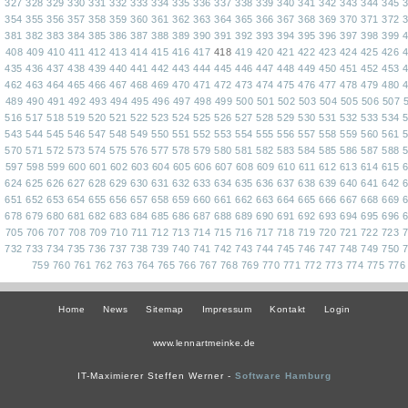
327
328
329
330
331
332
333
334
335
336
337
338
339
340
341
342
343
344
345
354
355
356
357
358
359
360
361
362
363
364
365
366
367
368
369
370
371
372
381
382
383
384
385
386
387
388
389
390
391
392
393
394
395
396
397
398
399
408
409
410
411
412
413
414
415
416
417
418
419
420
421
422
423
424
425
426
435
436
437
438
439
440
441
442
443
444
445
446
447
448
449
450
451
452
453
462
463
464
465
466
467
468
469
470
471
472
473
474
475
476
477
478
479
480
489
490
491
492
493
494
495
496
497
498
499
500
501
502
503
504
505
506
507
516
517
518
519
520
521
522
523
524
525
526
527
528
529
530
531
532
533
534
543
544
545
546
547
548
549
550
551
552
553
554
555
556
557
558
559
560
561
570
571
572
573
574
575
576
577
578
579
580
581
582
583
584
585
586
587
588
597
598
599
600
601
602
603
604
605
606
607
608
609
610
611
612
613
614
615
624
625
626
627
628
629
630
631
632
633
634
635
636
637
638
639
640
641
642
651
652
653
654
655
656
657
658
659
660
661
662
663
664
665
666
667
668
669
678
679
680
681
682
683
684
685
686
687
688
689
690
691
692
693
694
695
696
705
706
707
708
709
710
711
712
713
714
715
716
717
718
719
720
721
722
723
732
733
734
735
736
737
738
739
740
741
742
743
744
745
746
747
748
749
750
759
760
761
762
763
764
765
766
767
768
769
770
771
772
773
774
775
776
Home
News
Sitemap
Impressum
Kontakt
Login
www.lennartmeinke.de
IT-Maximierer Steffen Werner -
Software Hamburg