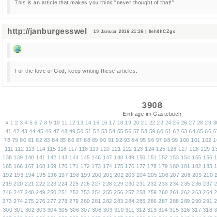
This is an article that makes you think "never thought of that!"
http://janburgesswel
19 Januar 2016 21:36 | 8eh0hCZgc
For the love of God, keep writing these articles.
3908
Einträge im Gästebuch
«
1
2
3
4
5
6
7
8
9
10
11
12
13
14
15
16
17
18
19
20
21
22
23
24
25
26
27
28
29
3
41
42
43
44
45
46
47
48
49
50
51
52
53
54
55
56
57
58
59
60
61
62
63
64
65
66
6
78
79
80
81
82
83
84
85
86
87
88
89
90
91
92
93
94
95
96
97
98
99
100
101
102
1
111
112
113
114
115
116
117
118
119
120
121
122
123
124
125
126
127
128
129
1
138
139
140
141
142
143
144
145
146
147
148
149
150
151
152
153
154
155
156
165
166
167
168
169
170
171
172
173
174
175
176
177
178
179
180
181
182
183
192
193
194
195
196
197
198
199
200
201
202
203
204
205
206
207
208
209
210
219
220
221
222
223
224
225
226
227
228
229
230
231
232
233
234
235
236
237
246
247
248
249
250
251
252
253
254
255
256
257
258
259
260
261
262
263
264
273
274
275
276
277
278
279
280
281
282
283
284
285
286
287
288
289
290
291
300
301
302
303
304
305
306
307
308
309
310
311
312
313
314
315
316
317
318