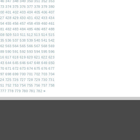
346
347
348
349
350
351
352
353
373
374
375
376
377
378
379
380
400
401
402
403
404
405
406
407
427
428
429
430
431
432
433
434
454
455
456
457
458
459
460
461
481
482
483
484
485
486
487
488
508
509
510
511
512
513
514
515
535
536
537
538
539
540
541
542
562
563
564
565
566
567
568
569
589
590
591
592
593
594
595
596
616
617
618
619
620
621
622
623
643
644
645
646
647
648
649
650
670
671
672
673
674
675
676
677
697
698
699
700
701
702
703
704
724
725
726
727
728
729
730
731
751
752
753
754
755
756
757
758
777
778
779
780
781
782
»