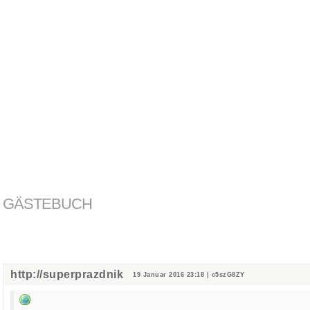
GÄSTEBUCH
http://superprazdnik
19 Januar 2016 23:18 | c5szG8ZY