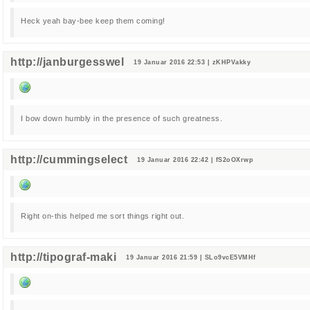
Heck yeah bay-bee keep them coming!
http://janburgesswel
19 Januar 2016 22:53 | zKHPVakky
I bow down humbly in the presence of such greatness.
http://cummingselect
19 Januar 2016 22:42 | fS2oOXrwp
Right on-this helped me sort things right out.
http://tipograf-maki
19 Januar 2016 21:59 | SLo9vcE5VMHf