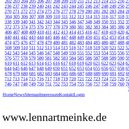
202
203
204
205
206
207
208
209
210
211
212
213
214
215
216
2
236
237
238
239
240
241
242
243
244
245
246
247
248
249
250
2
270
271
272
273
274
275
276
277
278
279
280
281
282
283
284
2
304
305
306
307
308
309
310
311
312
313
314
315
316
317
318
3
338
339
340
341
342
343
344
345
346
347
348
349
350
351
352
3
372
373
374
375
376
377
378
379
380
381
382
383
384
385
386
3
406
407
408
409
410
411
412
413
414
415
416
417
418
419
420
4
440
441
442
443
444
445
446
447
448
449
450
451
452
453
454
4
474
475
476
477
478
479
480
481
482
483
484
485
486
487
488
4
508
509
510
511
512
513
514
515
516
517
518
519
520
521
522
5
542
543
544
545
546
547
548
549
550
551
552
553
554
555
556
5
576
577
578
579
580
581
582
583
584
585
586
587
588
589
590
5
610
611
612
613
614
615
616
617
618
619
620
621
622
623
624
6
644
645
646
647
648
649
650
651
652
653
654
655
656
657
658
6
678
679
680
681
682
683
684
685
686
687
688
689
690
691
692
6
712
713
714
715
716
717
718
719
720
721
722
723
724
725
726
7
746
747
748
749
750
751
752
753
754
755
756
757
758
759
760
7
Home
News
Sitemap
Impressum
Kontakt
Login
www.lennartmeinke.de