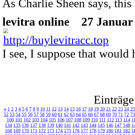
As Charlie Sheen says, thi
levitra online
27 Januar 
I see, I suppose that would 
Einträge
«
1
2
3
4
5
6
7
8
9
10
11
12
13
14
15
16
17
18
19
20
21
22
23
24
25
52
53
54
55
56
57
58
59
60
61
62
63
64
65
66
67
68
69
70
71
72
73
100
101
102
103
104
105
106
107
108
109
110
111
112
113
114
1
134
135
136
137
138
139
140
141
142
143
144
145
146
147
148
1
168
169
170
171
172
173
174
175
176
177
178
179
180
181
182
1