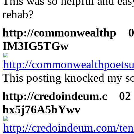
This was so helpful and eas
rehab?
http://commonwealthp
02
IM3IG5TGw
This posting knocked my so
http://credoindeum.c
02 F
hx5j76A5bYwv