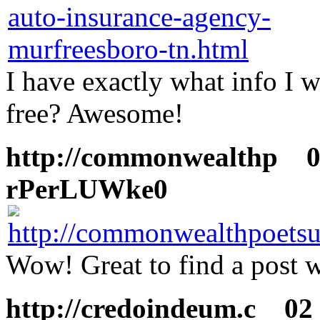
I have exactly what info I w
free? Awesome!
http://commonwealthp
02
rPerLUWke0
Wow! Great to find a post w
http://credoindeum.c
02 F