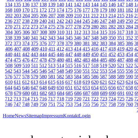
134
135
136
137
138
139
140
141
142
143
144
145
146
147
148
1
168
169
170
171
172
173
174
175
176
177
178
179
180
181
182
1
202
203
204
205
206
207
208
209
210
211
212
213
214
215
216
2
236
237
238
239
240
241
242
243
244
245
246
247
248
249
250
2
270
271
272
273
274
275
276
277
278
279
280
281
282
283
284
2
304
305
306
307
308
309
310
311
312
313
314
315
316
317
318
3
338
339
340
341
342
343
344
345
346
347
348
349
350
351
352
3
372
373
374
375
376
377
378
379
380
381
382
383
384
385
386
3
406
407
408
409
410
411
412
413
414
415
416
417
418
419
420
4
440
441
442
443
444
445
446
447
448
449
450
451
452
453
454
4
474
475
476
477
478
479
480
481
482
483
484
485
486
487
488
4
508
509
510
511
512
513
514
515
516
517
518
519
520
521
522
5
542
543
544
545
546
547
548
549
550
551
552
553
554
555
556
5
576
577
578
579
580
581
582
583
584
585
586
587
588
589
590
5
610
611
612
613
614
615
616
617
618
619
620
621
622
623
624
6
644
645
646
647
648
649
650
651
652
653
654
655
656
657
658
6
678
679
680
681
682
683
684
685
686
687
688
689
690
691
692
6
712
713
714
715
716
717
718
719
720
721
722
723
724
725
726
7
746
747
748
749
750
751
752
753
754
755
756
757
758
759
760
7
Home
News
Sitemap
Impressum
Kontakt
Login