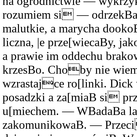
na ogrodnictwie — wykrz
rozumiem si — odrzekBa 
malutkie, a marycha dookoB
liczna, |e prze[wiecaBy, j
a prawie im oddechu brak
krzesBo. Choby nie wiem
wzrastajce ro[linki. Dic
posadzki a za[miaB si p
u[miechem. — WBadaBa l
zakomunikowaB. — Przeci