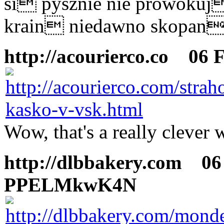
si pysznie nie prowoku
krain niedawno skopan
http://acourierco.co
06 Fe
Wow, that's a really clever 
http://dlbbakery.com
06 F
PPELMkwK4N