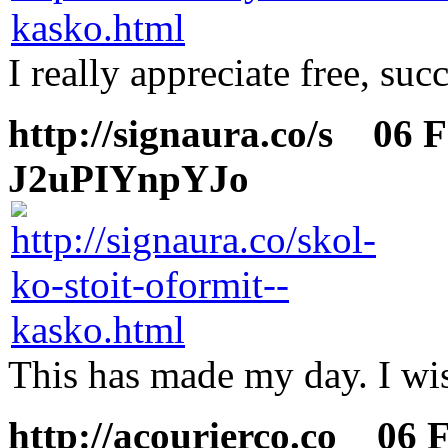
I really appreciate free, succ
http://signaura.co/s
06 Fe
J2uPIYnpYJo
This has made my day. I wis
http://acourierco.co
06 Fe