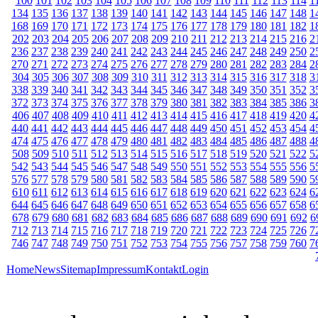
100
101
102
103
104
105
106
107
108
109
110
111
112
113
114
1
134
135
136
137
138
139
140
141
142
143
144
145
146
147
148
1
168
169
170
171
172
173
174
175
176
177
178
179
180
181
182
1
202
203
204
205
206
207
208
209
210
211
212
213
214
215
216
2
236
237
238
239
240
241
242
243
244
245
246
247
248
249
250
2
270
271
272
273
274
275
276
277
278
279
280
281
282
283
284
2
304
305
306
307
308
309
310
311
312
313
314
315
316
317
318
3
338
339
340
341
342
343
344
345
346
347
348
349
350
351
352
3
372
373
374
375
376
377
378
379
380
381
382
383
384
385
386
3
406
407
408
409
410
411
412
413
414
415
416
417
418
419
420
4
440
441
442
443
444
445
446
447
448
449
450
451
452
453
454
4
474
475
476
477
478
479
480
481
482
483
484
485
486
487
488
4
508
509
510
511
512
513
514
515
516
517
518
519
520
521
522
5
542
543
544
545
546
547
548
549
550
551
552
553
554
555
556
5
576
577
578
579
580
581
582
583
584
585
586
587
588
589
590
5
610
611
612
613
614
615
616
617
618
619
620
621
622
623
624
6
644
645
646
647
648
649
650
651
652
653
654
655
656
657
658
6
678
679
680
681
682
683
684
685
686
687
688
689
690
691
692
6
712
713
714
715
716
717
718
719
720
721
722
723
724
725
726
7
746
747
748
749
750
751
752
753
754
755
756
757
758
759
760
7
Home
News
Sitemap
Impressum
Kontakt
Login