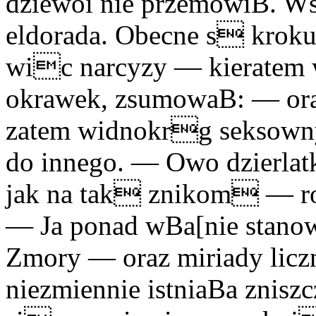
dziewoi nie przemówiB. W
eldorada. Obecne s krokusy
wic narcyzy — kieratem 
okrawek, zsumowaB: — oraz
zatem widnokrg seksowny
do innego. — Owo dzierlatk
jak na tak znikom — r
— Ja ponad wBa[nie stano
Zmory — oraz miriady licz
niezmiennie istniaBa znisz