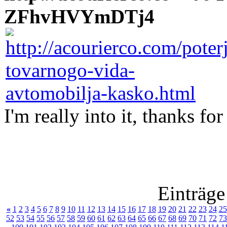
ZFhvHVYmDTj4
I'm really into it, thanks for 
Einträge
«
1
2
3
4
5
6
7
8
9
10
11
12
13
14
15
16
17
18
19
20
21
22
23
24
25
52
53
54
55
56
57
58
59
60
61
62
63
64
65
66
67
68
69
70
71
72
73